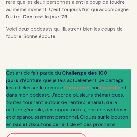
rare que les deux personnes aient le coup de foudre
au même moment. C’est toujours l’un qui accompagne
l’autre.
Ceci est le jour 79.
Voici deux podcasts qui illustrent bien les coups de
foudre. Bonne écoute
Cet article fait partie du
Challenge des 100
jours
d’écriture que je fais actuellement. Je partage
les articles sur le compte
Instagram
, sur
LinkedIn
et
dans mon podcast. J’aborde plusieurs thématiques,
toutes tournant autour de l’entreprenariat, de la
culture générale, des opportunités, des écosystèmes
et d’épanouissement personnel. Cliquez sur le bouton
en bas et discutons de l’article et des prochains.