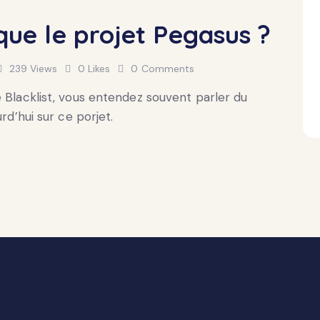
 que le projet Pegasus ?
239
Views
0
Likes
0
Comments
e Blacklist, vous entendez souvent parler du
rd’hui sur ce porjet.