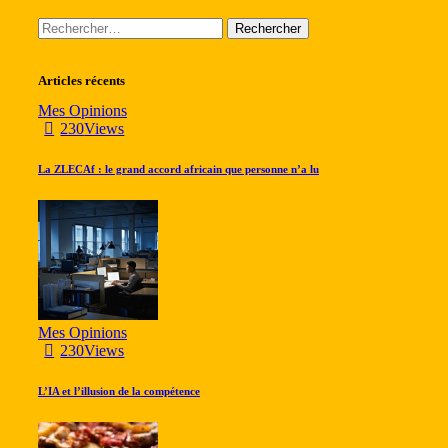
Rechercher :
Articles récents
Mes Opinions
230
Views
La ZLECAf : le grand accord africain que personne n’a lu
Mes Opinions
230
Views
L’IA et l’illusion de la compétence