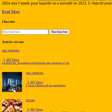
2024 sera l’année pour laquelle on a travaillé en 2023. L’objectif pou
Read More
Chercher
Rechercher :
Articles récents
MES OPINIONS
303
Views
La ZLECAf : le grand accord africain que personne n’a lu
MES OPINIONS
303
Views
L’IA et l’illusion de la compétence
DIVERS
303
Views