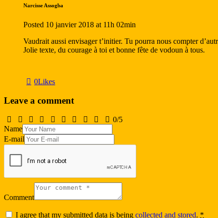
Narcisse Assogba
Posted
10 janvier 2018
at
11h 02min
Vaudrait aussi envisager t’initier. Tu pourra nous compter d’autre
Jolie texte, du courage à toi et bonne fête de vodoun à tous.
0
Likes
Leave a comment
0
/
5
Name
E-mail
Comment
I agree that my submitted data is being
collected and stored
.
*