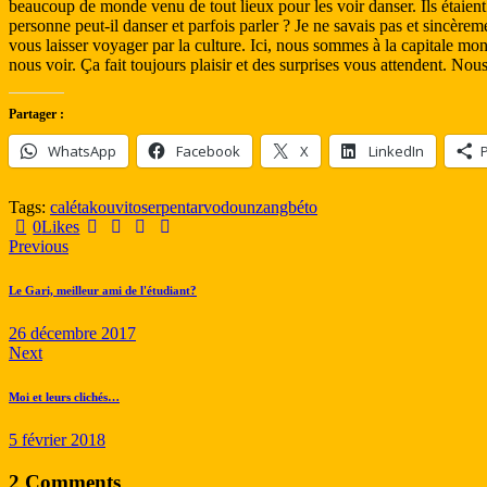
beaucoup de monde venu de tout lieux pour les voir danser. Ils étaient
personne peut-il danser et parfois parler ? Je ne savais pas et sincère
vous laisser voyager par la culture. Ici, nous sommes à la capitale mon
nous voir. Ça fait toujours plaisir et des surprises vous attendent. Nous 
Partager :
WhatsApp
Facebook
X
LinkedIn
Tags:
caléta
kouvito
serpentar
vodoun
zangbéto
0
Likes
Previous
Le Gari, meilleur ami de l'étudiant?
26 décembre 2017
Next
Moi et leurs clichés…
5 février 2018
2 Comments