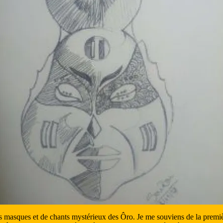
asques et de chants mystérieux des Ôro. Je me souviens de la première f