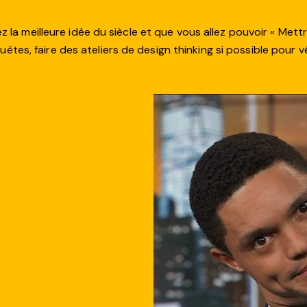
la meilleure idée du siècle et que vous allez pouvoir « Mettre 
nquêtes, faire des ateliers de design thinking si possible pour