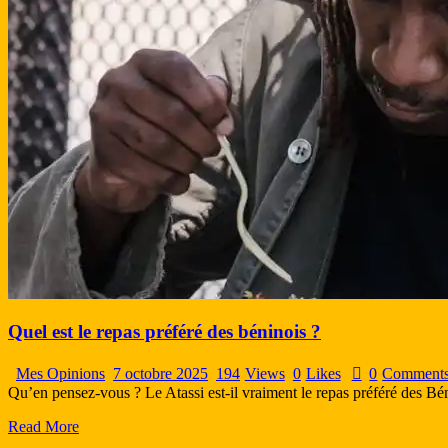
Quel est le repas préféré des béninois ?
Mes Opinions
7 octobre 2025
194
Views
0
Likes
0
Comment
Qu’en pensez-vous ? Le Atassi est-il vraiment le repas préféré des Bénin
Read More