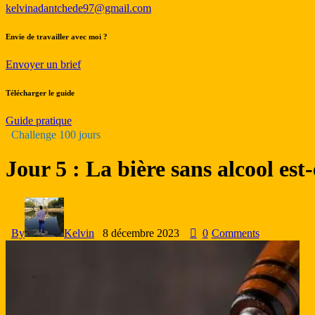
kelvinadantchede97@gmail.com
Envie de travailler avec moi ?
Envoyer un brief
Télécharger le guide
Guide pratique
Challenge 100 jours
Jour 5 : La bière sans alcool est
By
Kelvin
8 décembre 2023
0
Comments