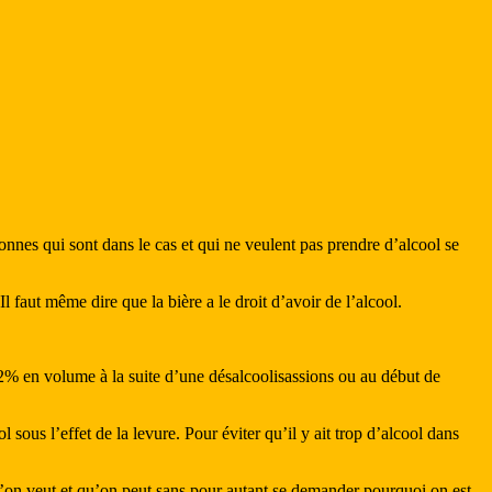
onnes qui sont dans le cas et qui ne veulent pas prendre d’alcool se
l faut même dire que la bière a le droit d’avoir de l’alcool.
1,2% en volume à la suite d’une désalcoolisassions ou au début de
sous l’effet de la levure. Pour éviter qu’il y ait trop d’alcool dans
 qu’on veut et qu’on peut sans pour autant se demander pourquoi on est