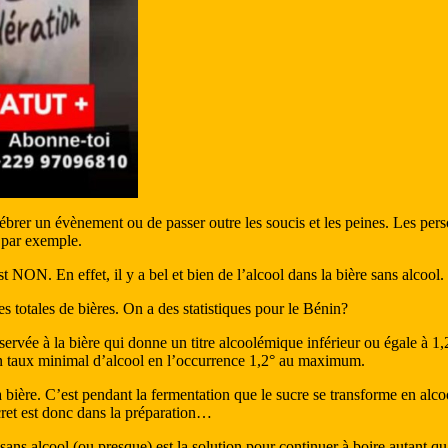
ébrer un évènement ou de passer outre les soucis et les peines. Les pers
l par exemple.
 NON. En effet, il y a bel et bien de l’alcool dans la bière sans alcool. I
s totales de bières. On a des statistiques pour le Bénin?
éservée à la bière qui donne un titre alcoolémique inférieur ou égale à 
 un taux minimal d’alcool en l’occurrence 1,2° au maximum.
ière. C’est pendant la fermentation que le sucre se transforme en alcool 
secret est donc dans la préparation…
re sans alcool (ou presque) est la solution pour continuer à boire autant