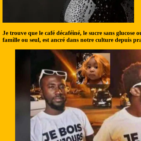
Je trouve que le café décaféiné, le sucre sans glucose
famille ou seul, est ancré dans notre culture depuis pr