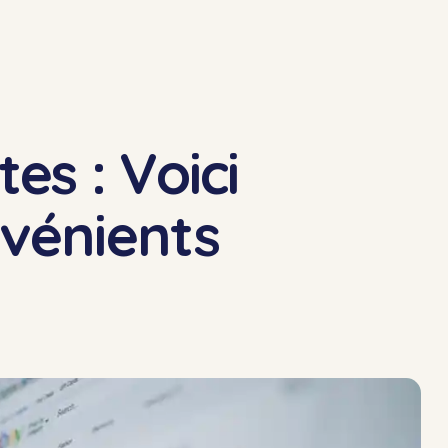
es : Voici
nvénients