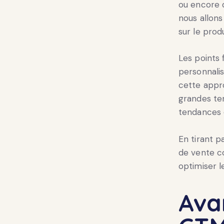
ou encore d
nous allons
sur le produ
Les points 
personnalisé
cette appro
grandes te
tendances 
En tirant p
de vente co
optimiser 
Ava