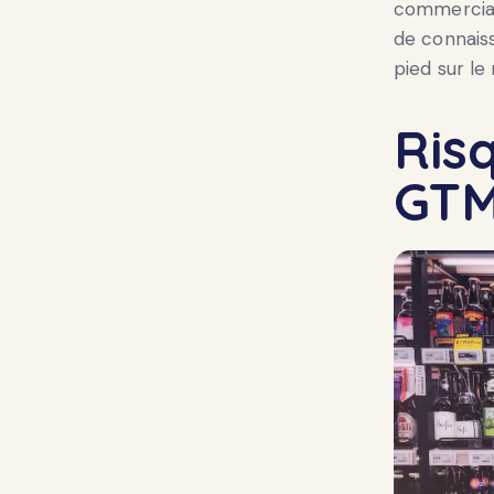
commercial
de connaiss
pied sur le
Ris
GTM