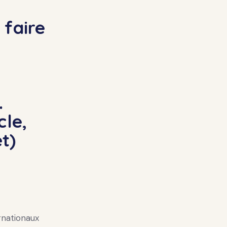
 faire
.
cle,
t)
rnationaux