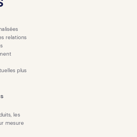
s
nalisées
s relations
es
ement
uelles plus
es
uits, les
sur mesure