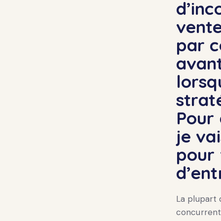
d’inc
vente
par c
avant
lorsq
strat
Pour 
je va
pour 
d’ent
La plupart
concurrenti