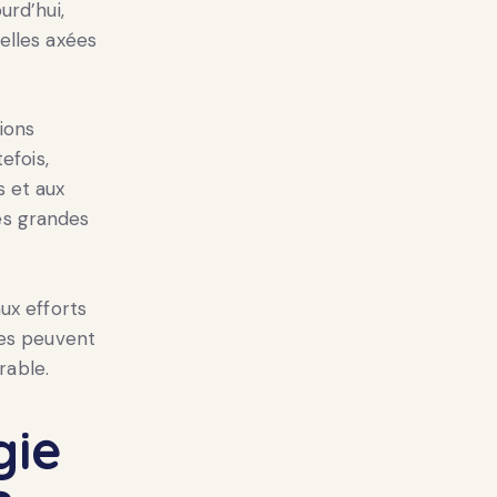
urd’hui,
elles axées
ions
efois,
s et aux
es grandes
ux efforts
ses peuvent
rable.
gie