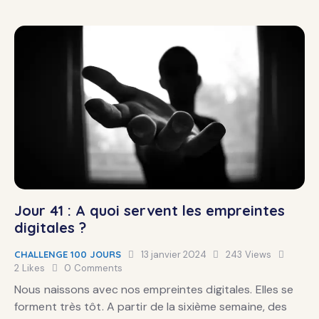
Jour 41 : A quoi servent les empreintes
digitales ?
CHALLENGE 100 JOURS
13 janvier 2024
243
Views
2
Likes
0
Comments
Nous naissons avec nos empreintes digitales. Elles se
forment très tôt. A partir de la sixième semaine, des